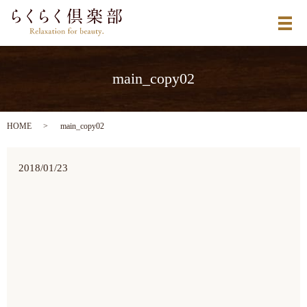
メ
main_copy02
HOME
main_copy02
2018/01/23