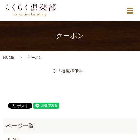
メ
クーポン
HOME
クーポン
※「掲載準備中」
HOME