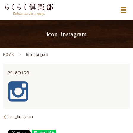
メ
icon_instagram
HOME
icon_instagram
2018/01/23
icon_instagram